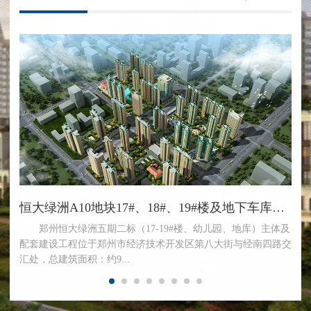
园
恒大绿洲A10地块17#、18#、19#楼及地下车库工程
郑州恒大绿洲五期二标（17-19#楼、幼儿园、地库）主体及
配套建设工程位于郑州市经济技术开发区第八大街与经南四路交
汇处，总建筑面积：约9...