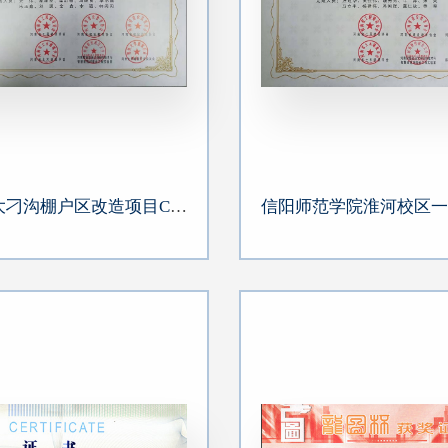
郑州恒大刁沟棚户区改造项目C地块BIM技术应用