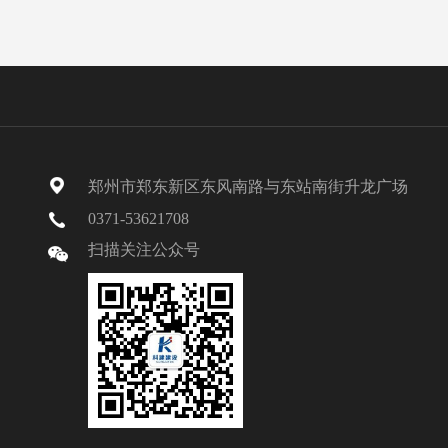
郑州市郑东新区东风南路与东站南街升龙广场
0371-53621708
扫描关注公众号