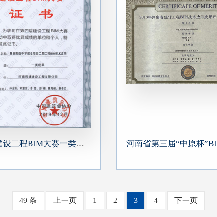
第四届建设工程BIM大赛一类成果奖
49 条
上一页
1
2
3
4
下一页