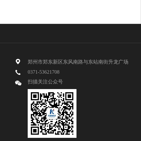
郑州市郑东新区东风南路与东站南街升龙广场
0371-53621708
扫描关注公众号