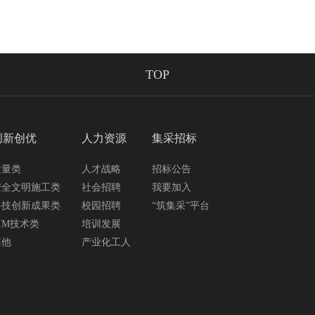
TOP
创新创优
人力资源
集采招标
质量类
人才战略
招标公告
安全文明施工类
社会招聘
我要加入
科技创新成果类
校园招聘
“筑集采”平台
IM技术类
培训发展
其他
产业化工人