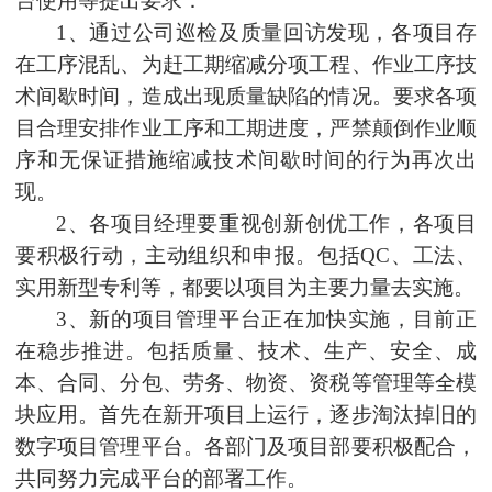
台使用等提出要求：
1
、通过公司巡检及质量回访发现，各项目存
在工序混乱、为赶工期缩减分项工程、作业工序技
术间歇时间，造成出现质量缺陷的情况。要求各项
目合理安排作业工序和工期进度，严禁颠倒作业顺
序和无保证措施缩减技术间歇时间的行为再次出
现。
2
、各项目经理要重视创新创优工作，各项目
要积极行动，主动组织和申报。包括
QC
、工法、
实用新型专利等，都要以项目为主要力量去实施。
3
、新的项目管理平台正在加快实施，目前正
在稳步推进。包括质量、技术、生产、安全、成
本、合同、分包、劳务、物资、资税等管理等全模
块应用。首先在新开项目上运行，逐步淘汰掉旧的
数字项目管理平台。各部门及项目部要积极配合，
共同努力完成平台的部署工作。