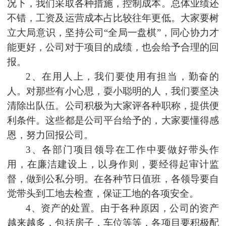
况下，我们采取各种措施，控制成本。总体业绩还
不错，工资及运营成本占比较往年更低。大家要树
立大局意识，坚持公司“全局一盘棋”，同心协力才
能更好，公司对于项目的成绩，也会给予合理的回
报。
2
、在用人上，我们要使用有担当，勤奋的
人。对那些有小心思，耍小聪明的人，我们要坚决
清除出队伍。公司积极为大家评各种职称，提供便
利条件。这些都是公司平台给予的，大家要懂得感
恩，努力回报公司。
3
、各部门项目领导在工作中要做好带头作
用，在廉洁建设上，以身作则，要经得起审计监
督，做到公私分明。在各种节日值班，各领导要自
觉带头到工地去检查，保证工地的各项安全。
4
、资产的处置。由于各种原因，公司的资产
越来越多，包括房子，车位等等，各项目要积极配