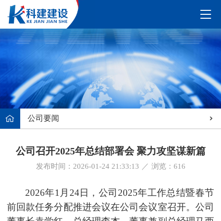
公司要闻
公司召开2025年总结部署会 聚力攻坚谋新篇
发布时间：2026-01-24 21:33:13
／
浏览：
616
2026
年
1
月
24
日，公司
2025
年工作总结暨春节
前回款任务分配推进会议在公司会议室召开。公司