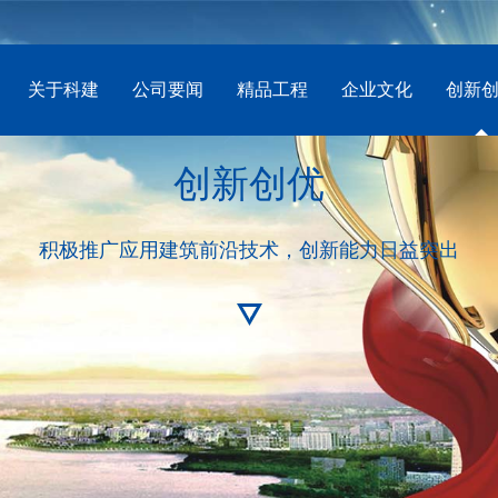
关于科建
公司要闻
精品工程
企业文化
创新
创新创优
积极推广应用建筑前沿技术，创新能力日益突出