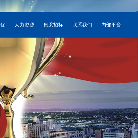
创优
人力资源
集采招标
联系我们
内部平台