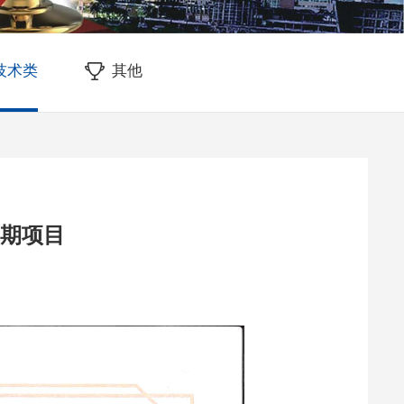
M技术类
其他
三期项目